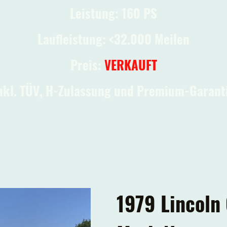
Leistung: 160 PS
Laufleistung: <32.000 Meilen
Preis:
VERKAUFT
nkl. TÜV, H-Zulassung und Premium-Garant
1979 Lincoln