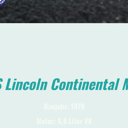
 Lincoln Continental 
Baujahr: 1979
Motor: 6,6 Liter V8